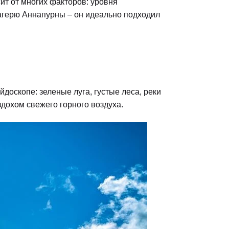
ит от многих факторов: уровня
лагерю Аннапурны – он идеально подходил
доскопе: зеленые луга, густые леса, реки
дохом свежего горного воздуха.