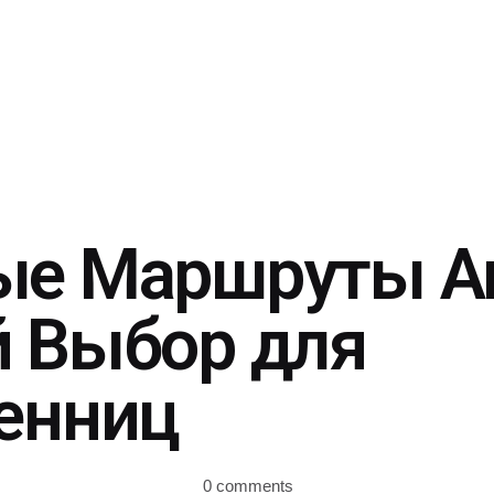
е Маршруты А
 Выбор для
енниц
0 comments