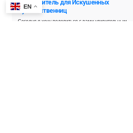
Путеводитель для Искушенных
EN
Путешественниц
Сегодня я хочу поделиться с вами удивительным
путешествием, которое перевернуло мое
представление о приключениях. Мы отправимся
в одно из самых загадочных и недоступных мест
на Земле – Верхний Мустанг в Непале, место,
где время будто остановилось, а природа и
культура оставили свои неповторимые следы.
Experience
Trips
1