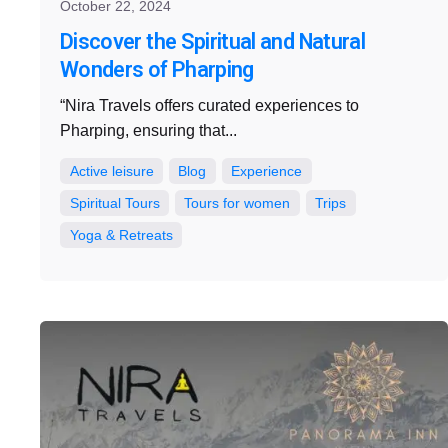
October 22, 2024
Discover the Spiritual and Natural
Wonders of Pharping
“Nira Travels offers curated experiences to
Pharping, ensuring that...
Active leisure
Blog
Experience
Spiritual Tours
Tours for women
Trips
Yoga & Retreats