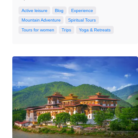
Active leisure
Blog
Experience
Mountain Adventure
Spiritual Tours
Tours for women
Trips
Yoga & Retreats